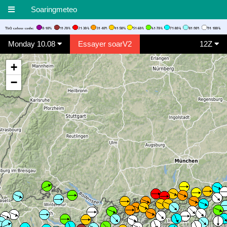
Soaringmeteo
Monday 10.08
Essayer soarV2
12Z
+
−