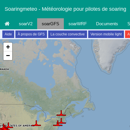
Soaringmeteo - Météorologie pour pilotes de soaring
soarV2
soarGFS
soarWRF
Documents
S
Aide
À propos de GFS
La couche convective
Version mobile light
A
+
−